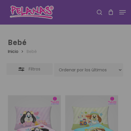
Saltar
Men
a
Cerca
búsqueda
contenido
De
principal
Los
Filtros
Bebé
Inicio
Bebé
Filtros