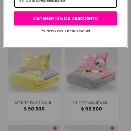
KIT BEBE CERDITO MINI PETS
KIT BEBE GATICO MINI PETS
OBTENER 10% DE DESCUENTO
$
90.500
$
90.500
*Válido solo para la primera compra
KIT BEBE POLLITO MINI PETS
KIT BEBE VAQUITA MINI PETS
$
90.500
$
90.500