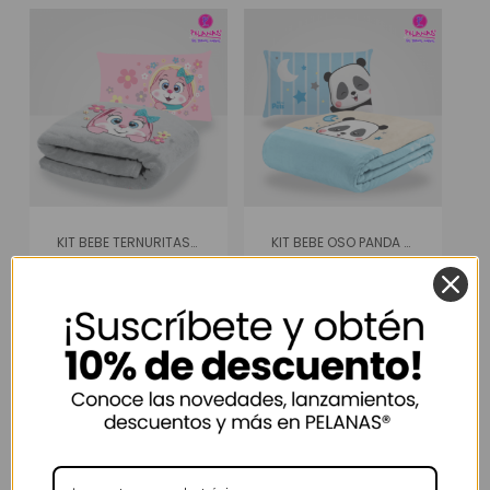
KIT BEBE TERNURITAS CONEJITA
KIT BEBE OSO PANDA MINI PETS
$
90.500
$
90.500